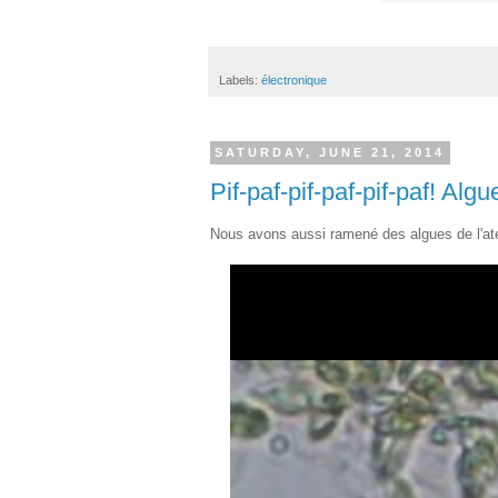
Labels:
électronique
SATURDAY, JUNE 21, 2014
Pif-paf-pif-paf-pif-paf! Algu
Nous avons aussi ramené des algues de l'ate