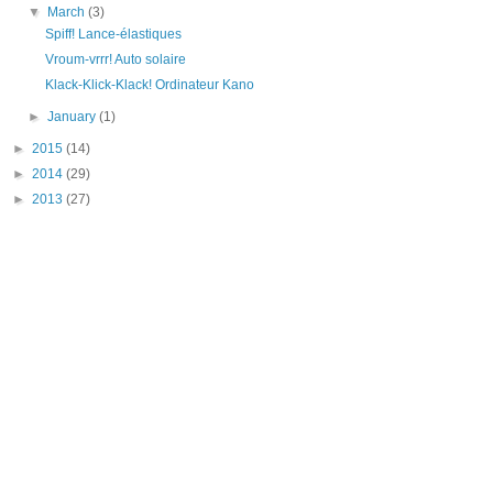
▼
March
(3)
Spiff! Lance-élastiques
Vroum-vrrr! Auto solaire
Klack-Klick-Klack! Ordinateur Kano
►
January
(1)
►
2015
(14)
►
2014
(29)
►
2013
(27)